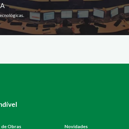
SA
ecnológicas.
ndível
o de Obras
Novidades