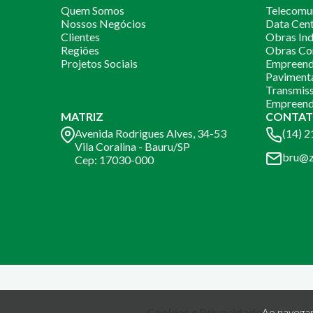
Quem Somos
Telecomu
Nossos Negócios
Data Cen
Clientes
Obras Ind
Regiões
Obras Co
Projetos Sociais
Empreendi
Paviment
Transmiss
Empreend
MATRIZ
CONTAT
Avenida Rodrigues Alves, 34-53
(14) 
Vila Coralina - Bauru/SP
bru@z
Cep: 17030-000
Cookies e Privacidade
Ao navegar