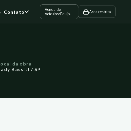
Venda de
e
Contato
Área restrita
Veículos/Equip.
Local da obra
ady Bassitt / SP