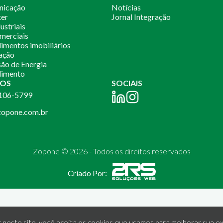
nicação
Notícias
ter
Jornal Integração
ustriais
merciais
mentos imobiliários
ação
ão de Energia
imento
OS
SOCIAIS
2106-5799
opone.com.br
Zopone © 2026 - Todos os direitos reservados
Criado Por:
 neste site, você aceita os cookies que usamos para melhorar sua ex