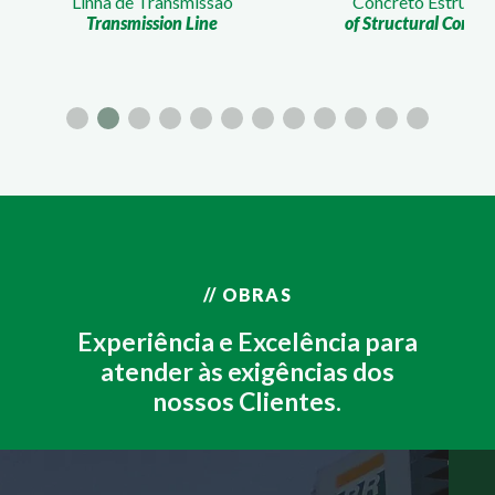
e Transmissão
Concreto Estrutural
mission Line
of Structural Concrete
// OBRAS
Experiência e Excelência para
atender às exigências dos
nossos Clientes.