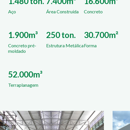
1.480 ton.
7.400m²
16.600m³
Aço
Área Construída
Concreto
1.900m³
250 ton.
30.700m²
Concreto pré-
Estrutura Metálica
Forma
moldado
52.000m³
Terraplanagem