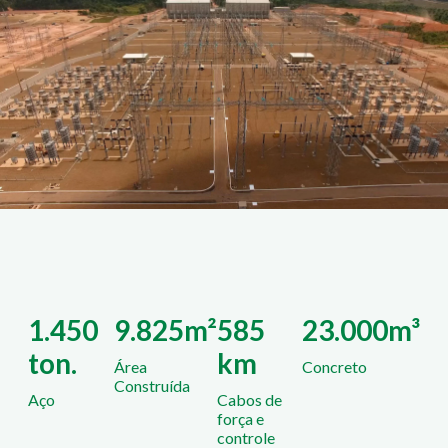
1.450
9.825m²
585
23.000m³
ton.
km
Área
Concreto
Construída
Aço
Cabos de
força e
controle