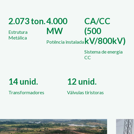
2.073 ton.
4.000
CA/CC
MW
(500
Estrutura
Metálica
kV/800kV)
Potência instalada
Sistema de energia
CC
14 unid.
12 unid.
Transformadores
Válvulas tiristoras