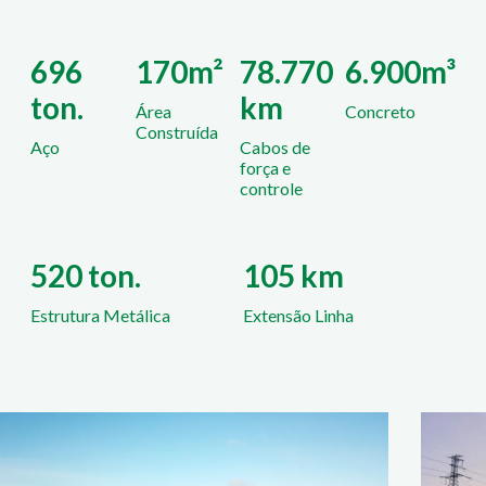
696
170m²
78.770
6.900m³
ton.
km
Área
Concreto
Construída
Aço
Cabos de
força e
controle
520 ton.
105 km
Estrutura Metálica
Extensão Linha