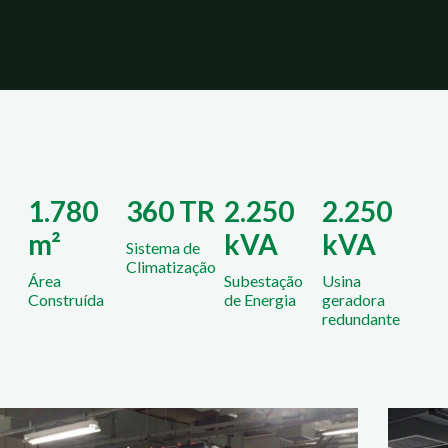
1.780
360 TR
2.250
2.250
m²
kVA
kVA
Sistema de
Climatização
Área
Subestação
Usina
Construída
de Energia
geradora
redundante