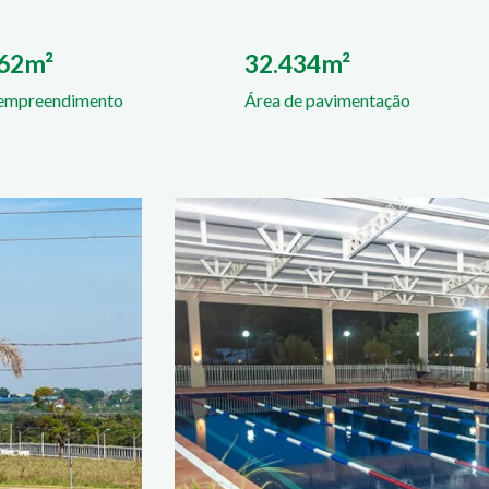
062m²
32.434m²
 empreendimento
Área de pavimentação