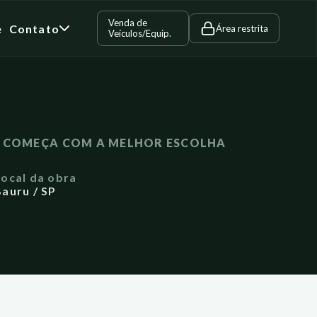
Venda de
e
Contato
Área restrita
Veículos/Equip.
A COMEÇA COM A MELHOR ESCOLHA
Local da obra
auru / SP