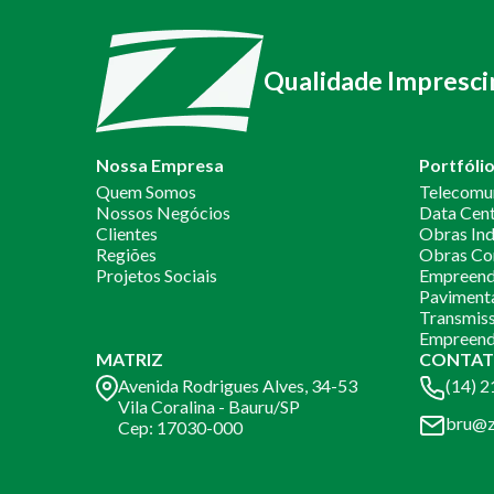
Qualidade Impresci
Nossa Empresa
Portfóli
Quem Somos
Telecomu
Nossos Negócios
Data Cen
Clientes
Obras Ind
Regiões
Obras Co
Projetos Sociais
Empreendi
Paviment
Transmiss
Empreend
MATRIZ
CONTAT
Avenida Rodrigues Alves, 34-53
(14) 
Vila Coralina - Bauru/SP
bru@z
Cep: 17030-000