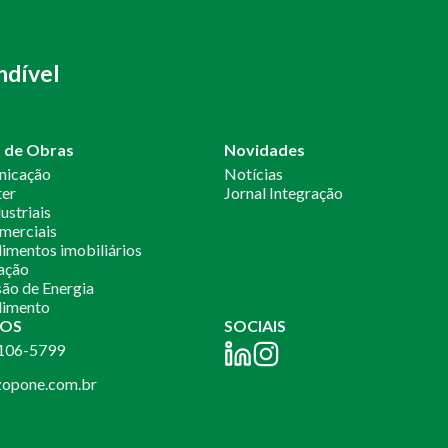
ndível
o de Obras
Novidades
nicação
Notícias
ter
Jornal Integração
ustriais
merciais
mentos imobiliários
ação
ão de Energia
imento
OS
SOCIAIS
2106-5799
opone.com.br