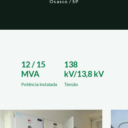
Osasco / SP
12 / 15
138
MVA
kV/13,8 kV
Potência instalada
Tensão