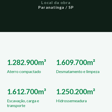
Local da obra
Paranatinga / SP
1.282.900m³
1.609.700m²
Aterro compactado
Desmatamento e limpeza
1.612.700m³
1.250.200m²
Escavação, carga e
Hidrossemeadura
transporte