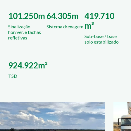
101.250m
64.305m
419.710
m³
Sinalização
Sistema drenagem
hor/ver. e tachas
Sub-base / base
refletivas
solo estabilizado
924.922m²
TSD