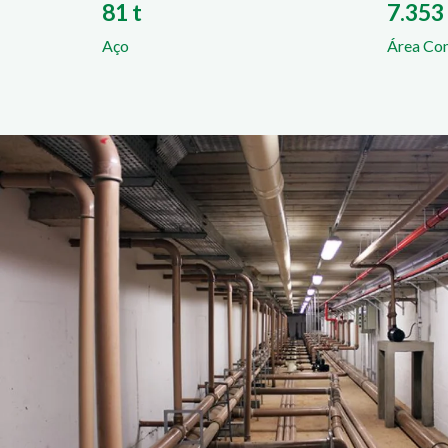
81 t
7.353
Aço
Área Con