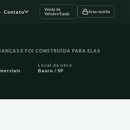
Venda de
e
Contato
Área restrita
Veículos/Equip.
IANÇAS E FOI CONSTRUÍDA PARA ELAS
a
Local da obra
merciais
Bauru / SP