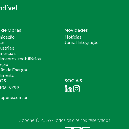
ndível
o de Obras
Novidades
nicação
Notícias
ter
Jornal Integração
ustriais
merciais
mentos imobiliários
ação
ão de Energia
imento
OS
SOCIAIS
2106-5799
opone.com.br
Zopone © 2026 - Todos os direitos reservados