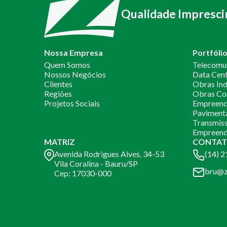
Qualidade Impresci
Nossa Empresa
Portfóli
Quem Somos
Telecomu
Nossos Negócios
Data Cen
Clientes
Obras Ind
Regiões
Obras Co
Projetos Sociais
Empreendi
Paviment
Transmiss
Empreend
MATRIZ
CONTAT
Avenida Rodrigues Alves, 34-53
(14) 
Vila Coralina - Bauru/SP
bru@z
Cep: 17030-000