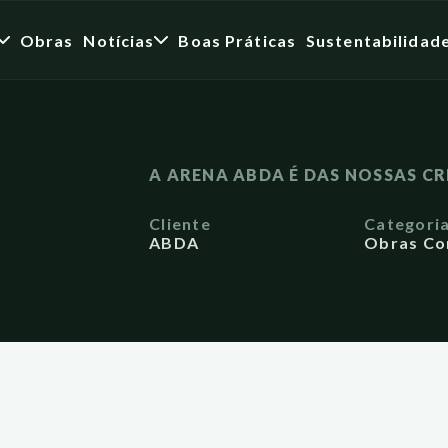
Obras
Notícias
Boas Práticas
Sustentabilidad
A ARENA ABDA É DAS NOSSAS CR
Cliente
Categori
ABDA
Obras Co