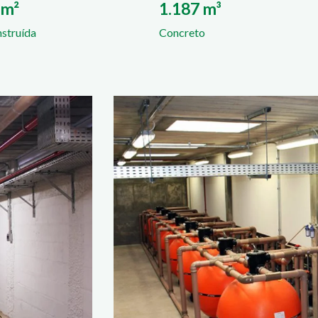
 m²
1.187 m³
struída
Concreto