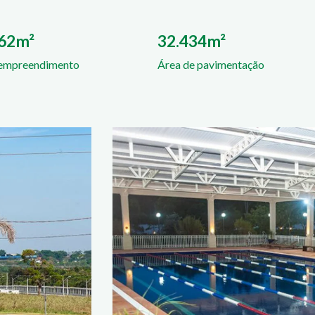
062m²
32.434m²
 empreendimento
Área de pavimentação