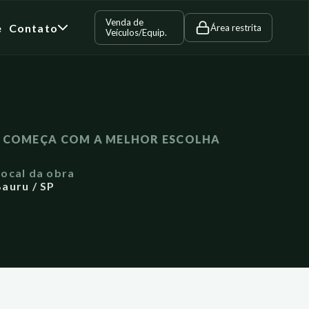
Venda de
e
Contato
Área restrita
Veículos/Equip.
A COMEÇA COM A MELHOR ESCOLHA
Local da obra
auru / SP