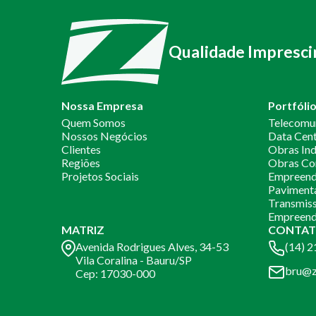
Qualidade Impresci
Nossa Empresa
Portfóli
Quem Somos
Telecomu
Nossos Negócios
Data Cen
Clientes
Obras Ind
Regiões
Obras Co
Projetos Sociais
Empreendi
Paviment
Transmiss
Empreend
MATRIZ
CONTAT
Avenida Rodrigues Alves, 34-53
(14) 
Vila Coralina - Bauru/SP
bru@z
Cep: 17030-000