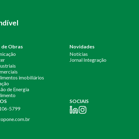
ndível
o de Obras
Novidades
nicação
Notícias
ter
Jornal Integração
ustriais
merciais
mentos imobiliários
ação
ão de Energia
imento
OS
SOCIAIS
2106-5799
opone.com.br