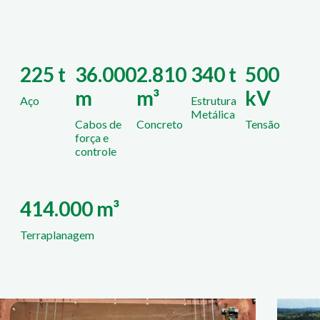
225 t
36.000
2.810
340 t
500
m
m³
kV
Aço
Estrutura
Metálica
Cabos de
Concreto
Tensão
força e
controle
414.000 m³
Terraplanagem