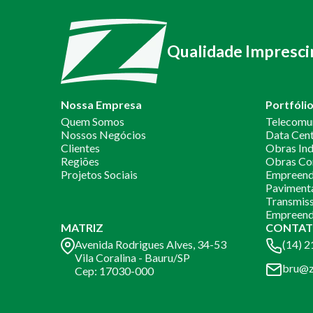
Qualidade Impresci
Nossa Empresa
Portfóli
Quem Somos
Telecomu
Nossos Negócios
Data Cen
Clientes
Obras Ind
Regiões
Obras Co
Projetos Sociais
Empreendi
Paviment
Transmiss
Empreend
MATRIZ
CONTAT
Avenida Rodrigues Alves, 34-53
(14) 
Vila Coralina - Bauru/SP
bru@z
Cep: 17030-000