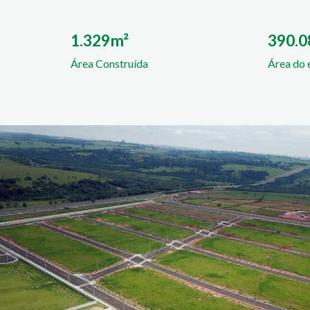
1.329m²
390.
Área Construída
Área do