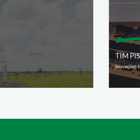
TIM PI
Inovações t