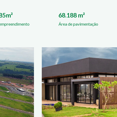
085m²
68.188 m²
 empreendimento
Área de pavimentação