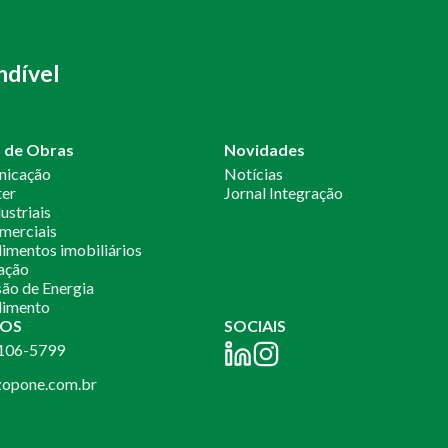
ndível
o de Obras
Novidades
nicação
Notícias
ter
Jornal Integração
ustriais
merciais
mentos imobiliários
ação
ão de Energia
imento
OS
SOCIAIS
2106-5799
opone.com.br