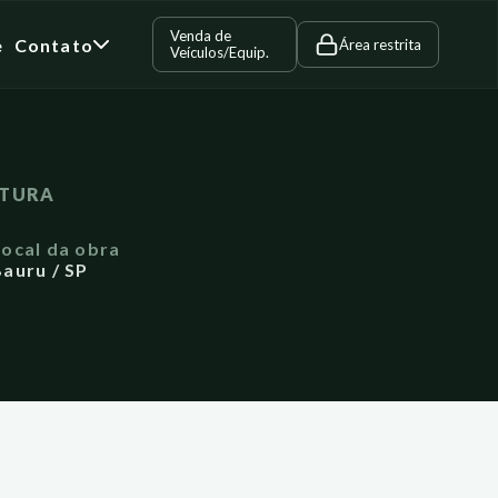
Venda de
e
Contato
Área restrita
Veículos/Equip.
LTURA
Local da obra
auru / SP