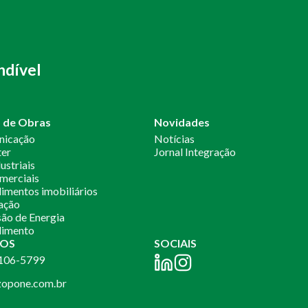
ndível
o de Obras
Novidades
nicação
Notícias
ter
Jornal Integração
ustriais
merciais
mentos imobiliários
ação
ão de Energia
imento
OS
SOCIAIS
2106-5799
opone.com.br