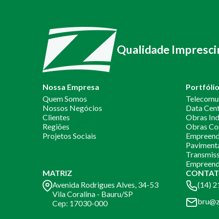
Qualidade Impresci
Nossa Empresa
Portfóli
Quem Somos
Telecomu
Nossos Negócios
Data Cen
Clientes
Obras Ind
Regiões
Obras Co
Projetos Sociais
Empreendi
Paviment
Transmiss
Empreend
MATRIZ
CONTAT
Avenida Rodrigues Alves, 34-53
(14) 
Vila Coralina - Bauru/SP
bru@z
Cep: 17030-000