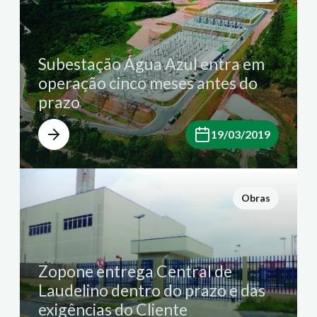
Subestação Água Azul entra em
operação cinco meses antes do
prazo
19/03/2019
Obras
Zopone entrega Central de
Laudelino dentro do prazo e das
exigências do Cliente