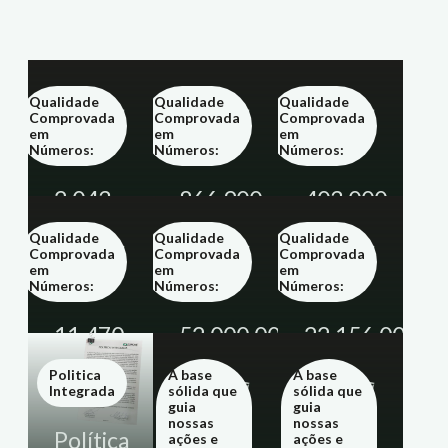
Qualidade
Qualidade
Qualidade
Comprovada
Comprovada
Comprovada
em
em
em
Números:
Números:
Números:
2.043
866.900
403.000m²
MW
t
Qualidade
Qualidade
Qualidade
Comprovada
Comprovada
Comprovada
em
em
em
Números:
Números:
Números:
11.470
52.000.000m²
22.156.000m³
MVA
Politica
A base
A base
Integrada
sólida que
sólida que
guia
guia
nossas
nossas
Política
ações e
ações e