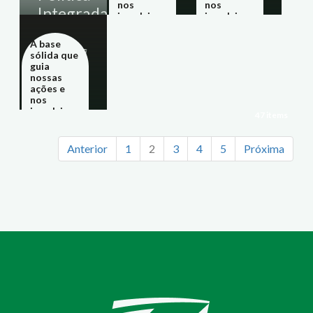
nos
nos
Integrada
impulsiona
impulsiona
para um
para um
futuro de
futuro de
A base
sucesso.
sucesso.
sólida que
guia
nossas
Missão
Valores
ações e
nos
impulsiona
47 items
para um
futuro de
sucesso.
Anterior
1
2
3
4
5
Próxima
Visão