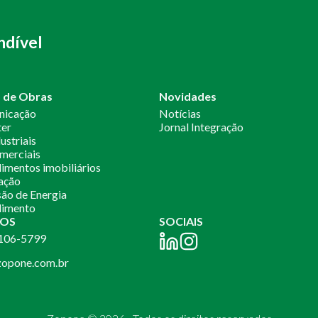
ndível
o de Obras
Novidades
nicação
Notícias
ter
Jornal Integração
ustriais
merciais
mentos imobiliários
ação
ão de Energia
imento
OS
SOCIAIS
2106-5799
opone.com.br