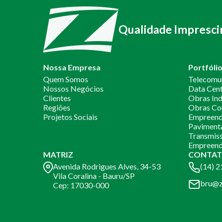
Qualidade Impresci
Nossa Empresa
Portfóli
Quem Somos
Telecomu
Nossos Negócios
Data Cen
Clientes
Obras Ind
Regiões
Obras Co
Projetos Sociais
Empreendi
Paviment
Transmiss
Empreend
MATRIZ
CONTAT
Avenida Rodrigues Alves, 34-53
(14) 
Vila Coralina - Bauru/SP
bru@z
Cep: 17030-000