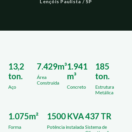
Lençóis Paulista / SP
13,2
7.429m³
1.941
185
ton.
m³
ton.
Área
Construída
Aço
Concreto
Estrutura
Metálica
1.075m²
1500 KVA
437 TR
Forma
Potência instalada
Sistema de