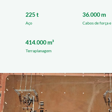
225 t
36.000 m
Aço
Cabos de força e
414.000 m³
Terraplanagem