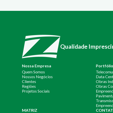
Qualidade Impresci
Nossa Empresa
Portfóli
Quem Somos
Telecomu
Nossos Negócios
Data Cen
Clientes
Obras Ind
Regiões
Obras Co
Projetos Sociais
Empreendi
Paviment
Transmiss
Empreend
MATRIZ
CONTAT