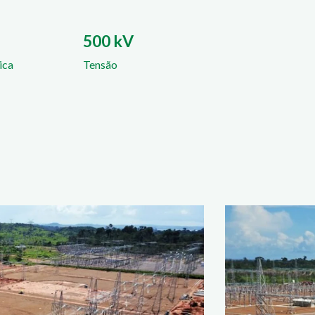
500 kV
ica
Tensão