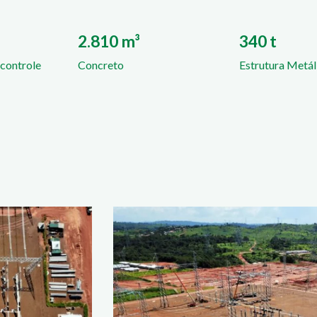
2.810 m³
340 t
 controle
Concreto
Estrutura Metál