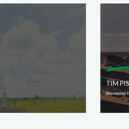
TIM PI
Inovações t