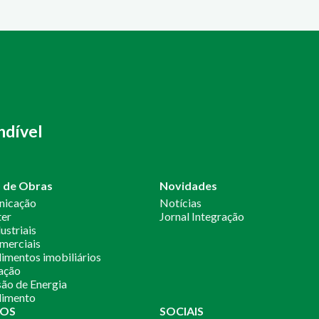
ndível
o de Obras
Novidades
nicação
Notícias
ter
Jornal Integração
ustriais
merciais
mentos imobiliários
ação
ão de Energia
imento
OS
SOCIAIS