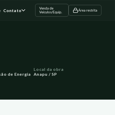
Venda de
e
Contato
Área restrita
Veículos/Equip.
a
Local da obra
ão de Energia
Anapu / SP