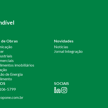
ndível
o de Obras
Novidades
nicação
Notícias
ter
Jornal Integração
ustriais
merciais
mentos imobiliários
ação
ão de Energia
imento
OS
SOCIAIS
2106-5799
opone.com.br