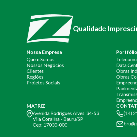
Qualidade Impresci
Nossa Empresa
Portfóli
Quem Somos
Telecomu
Nossos Negócios
Data Cen
Clientes
Obras Ind
Regiões
Obras Co
Projetos Sociais
Empreendi
Paviment
Transmiss
Empreend
MATRIZ
CONTAT
Avenida Rodrigues Alves, 34-53
(14) 
Vila Coralina - Bauru/SP
bru@z
Cep: 17030-000