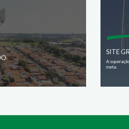
SITE G
DO
A superação
meta.