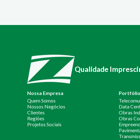
/2025
Qualidade Impresci
Nossa Empresa
Portfóli
Quem Somos
Telecomu
Nossos Negócios
Data Cen
Clientes
Obras Ind
Regiões
Obras Co
Projetos Sociais
Empreendi
Paviment
Transmiss