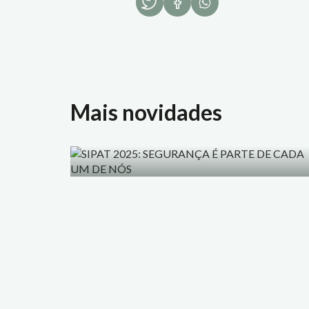
Mais novidades
Social
Social
ÃO
SIPAT 2025: SEGURANÇA É
PARTE DE CADA UM DE NÓS
05/12/2025