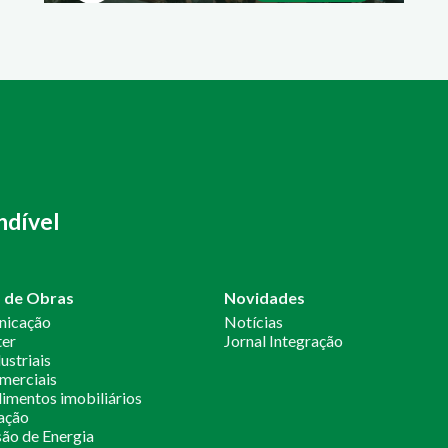
ndível
o de Obras
Novidades
nicação
Notícias
ter
Jornal Integração
ustriais
merciais
mentos imobiliários
ação
ão de Energia