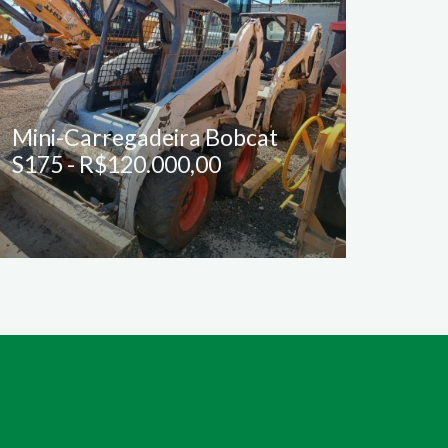
Mini-Carregadeira Bobcat
Mini
S175 - R$120.000,00
SR17