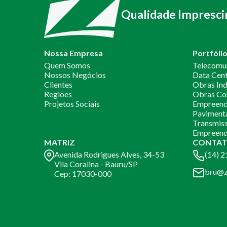
Qualidade Impresci
Nossa Empresa
Portfóli
Quem Somos
Telecomu
Nossos Negócios
Data Cen
Clientes
Obras Ind
Regiões
Obras Co
Projetos Sociais
Empreendi
Paviment
Transmiss
Empreend
MATRIZ
CONTAT
Avenida Rodrigues Alves, 34-53
(14) 
Vila Coralina - Bauru/SP
bru@z
Cep: 17030-000