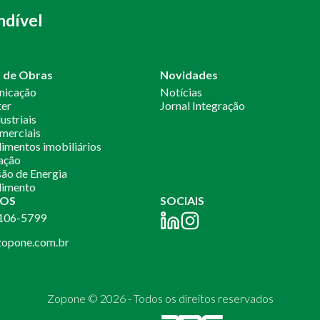
ndível
o de Obras
Novidades
nicação
Notícias
ter
Jornal Integração
ustriais
merciais
mentos imobiliários
ação
ão de Energia
imento
OS
SOCIAIS
2106-5799
opone.com.br
Zopone © 2026 - Todos os direitos reservados