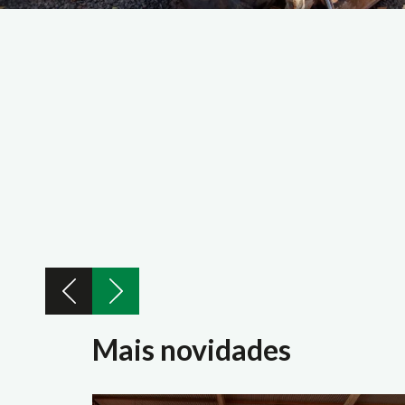
Mais novidades
entos
Equipamentos