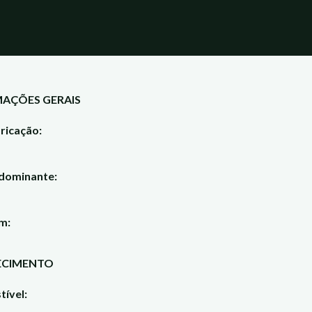
AÇÕES GERAIS
ricação:
dominante:
m:
ECIMENTO
ível: