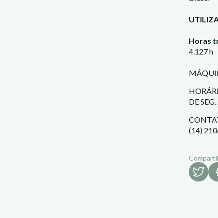
UTILIZ
Horas t
4.127 h
MÁQUIN
HORÁRI
DE SEG.
CONTA
(14) 21
Comparti