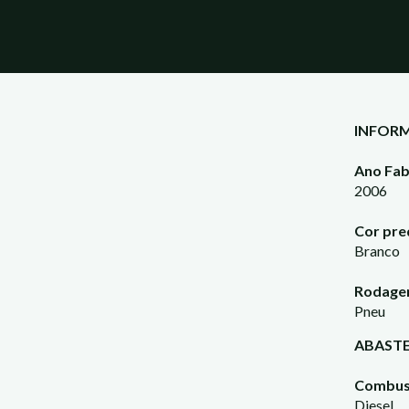
INFORM
Ano Fab
2006
Cor pre
Branco
Rodage
Pneu
ABAST
Combust
Diesel