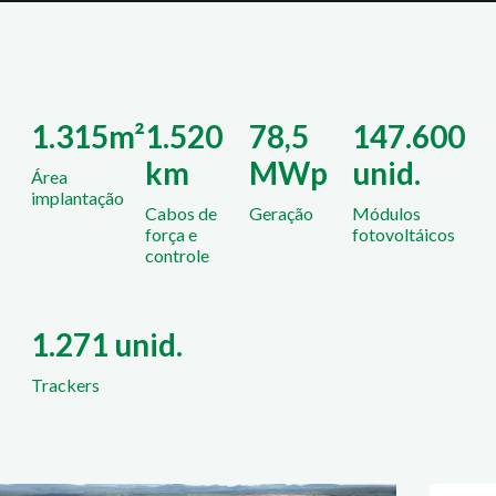
1.315m²
1.520
78,5
147.600
km
MWp
unid.
Área
implantação
Cabos de
Geração
Módulos
força e
fotovoltáicos
controle
1.271 unid.
Trackers