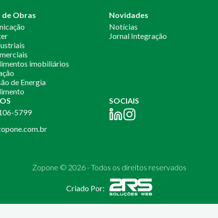
o de Obras
Novidades
nicação
Notícias
ter
Jornal Integração
ustriais
merciais
mentos imobiliários
ação
ão de Energia
imento
OS
SOCIAIS
2106-5799
opone.com.br
Zopone © 2026 - Todos os direitos reservados
Criado Por: