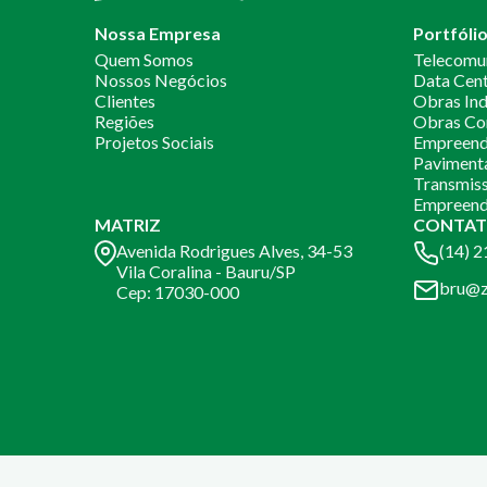
Nossa Empresa
Portfóli
Quem Somos
Telecomu
Nossos Negócios
Data Cen
Clientes
Obras Ind
Regiões
Obras Co
Projetos Sociais
Empreendi
Paviment
Transmiss
Empreend
MATRIZ
CONTAT
Avenida Rodrigues Alves, 34-53
(14) 
Vila Coralina - Bauru/SP
bru@z
Cep: 17030-000