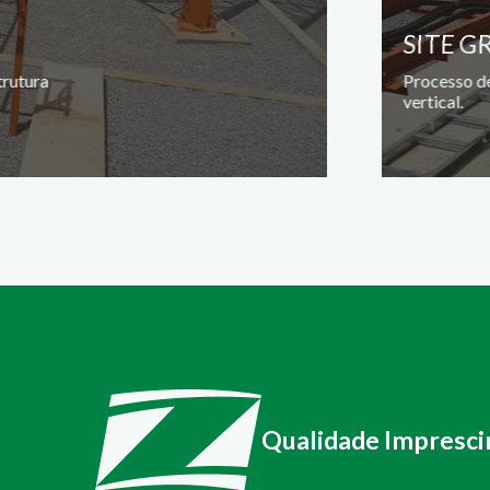
SITE G
trutura
Processo de
vertical.
Qualidade Impresci