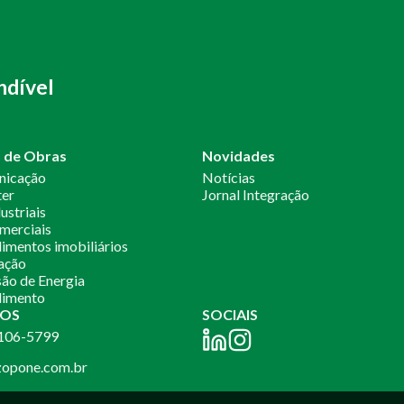
ndível
o de Obras
Novidades
nicação
Notícias
ter
Jornal Integração
ustriais
merciais
mentos imobiliários
ação
ão de Energia
imento
OS
SOCIAIS
2106-5799
opone.com.br