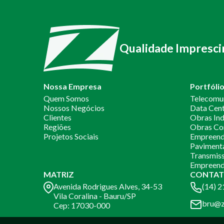
Qualidade Impresci
Nossa Empresa
Portfóli
Quem Somos
Telecomu
Nossos Negócios
Data Cen
Clientes
Obras Ind
Regiões
Obras Co
Projetos Sociais
Empreendi
Paviment
Transmiss
Empreend
MATRIZ
CONTAT
Avenida Rodrigues Alves, 34-53
(14) 
Vila Coralina - Bauru/SP
bru@z
Cep: 17030-000