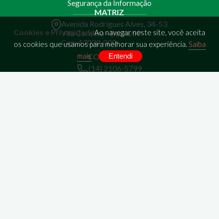
Segurança da Informação
MATRIZ
Avenida Rodrigues Alves, 34-53
Cookies e Privacidade
Ao navegar neste site, você aceita
Vila Coralina - Bauru/SP
Cep: 17030-000
os cookies que usamos para melhorar sua experiência.
Saiba
mais
Entendi
CONTATOS
(14) 2106-5799
bru@zopone.com.br
SOCIAIS
ÁREA RESTRITA
Colaborador
Parceiros
Zopone © 2026 - Todos os direitos reservados