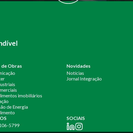
ndível
o de Obras
Novidades
nicação
Notícias
ter
Jornal Integração
ustriais
merciais
mentos imobiliários
ação
ão de Energia
imento
OS
SOCIAIS
2106-5799