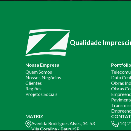
Qualidade Impresci
Nossa Empresa
Portfóli
Quem Somos
Telecomu
Nossos Negócios
Data Cen
Clientes
Obras Ind
Regiões
Obras Co
Projetos Sociais
Empreendi
Paviment
Transmiss
Empreend
MATRIZ
CONTAT
Avenida Rodrigues Alves, 34-53
(14) 
Vila Coralina - Bauru/SP