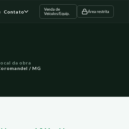
Venda de
e
Contato
Área restrita
Veículos/Equip.
Local da obra
Coromandel / MG