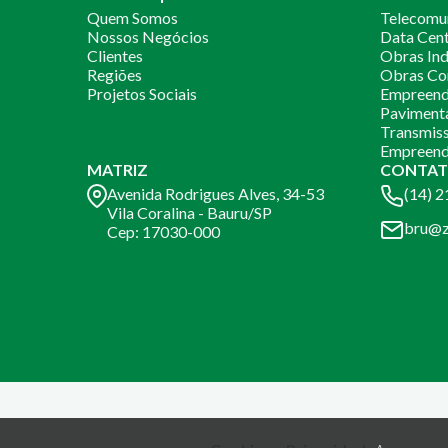
Quem Somos
Telecomu
Nossos Negócios
Data Cen
Clientes
Obras Ind
Regiões
Obras Co
Projetos Sociais
Empreendi
Paviment
Transmiss
Empreend
MATRIZ
CONTAT
Avenida Rodrigues Alves, 34-53
(14) 
Vila Coralina - Bauru/SP
bru@z
Cep: 17030-000