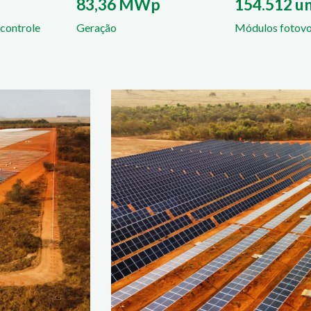
83,36 MWp
154.512 un
 controle
Geração
Módulos fotovo