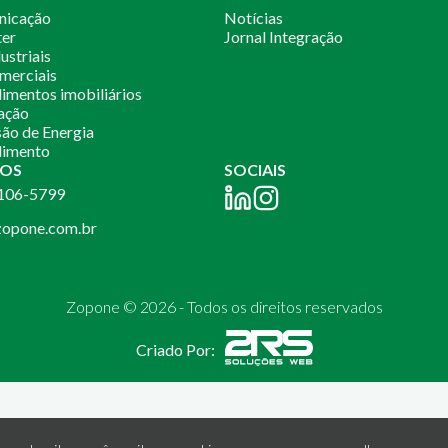
nicação
Notícias
ter
Jornal Integração
ustriais
merciais
mentos imobiliários
ação
ão de Energia
imento
OS
SOCIAIS
2106-5799
opone.com.br
Zopone © 2026 - Todos os direitos reservados
Criado Por: