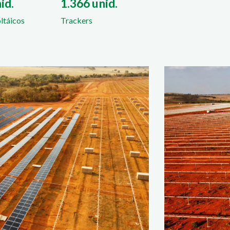
id.
1.366 unid.
ltáicos
Trackers