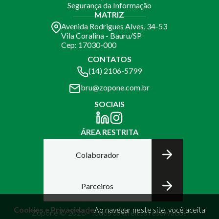
Segurança da Informação
MATRIZ
Avenida Rodrigues Alves, 34-53
Vila Coralina - Bauru/SP
Cep: 17030-000
CONTATOS
(14) 2106-5799
bru@zopone.com.br
SOCIAIS
ÁREA RESTRITA
Colaborador
Parceiros
Cookies e Privacidade
Ao navegar neste site, você aceita
Zopone © 2026 - Todos os direitos reservados