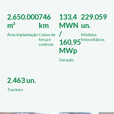
2.650.000
746
133,4
229.059
m²
km
MWN
un.
/
Área implantação
Cabos de
Módulos
força e
fotovoltáicos
160,95
controle
MWp
Geração
2.463 un.
Trackers