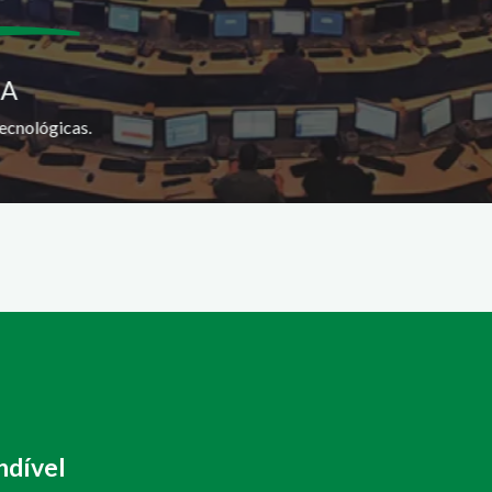
SA
ecnológicas.
ndível