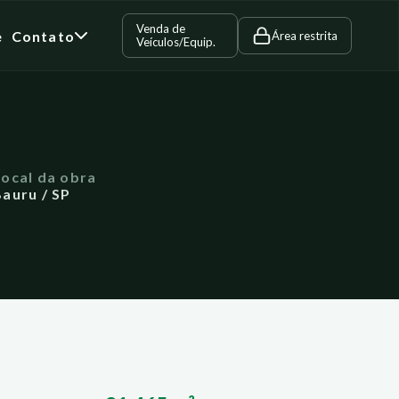
Venda de
e
Contato
Área restrita
Veículos/Equip.
Local da obra
auru / SP