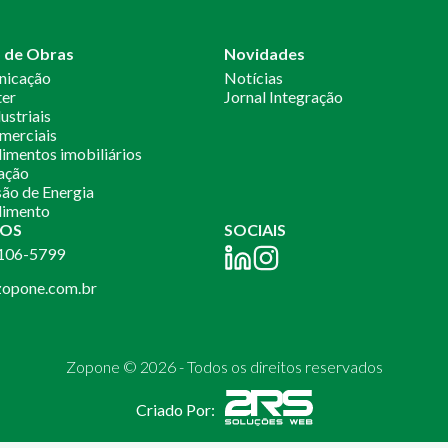
o de Obras
Novidades
nicação
Notícias
ter
Jornal Integração
ustriais
merciais
mentos imobiliários
ação
ão de Energia
imento
OS
SOCIAIS
2106-5799
opone.com.br
Zopone © 2026 - Todos os direitos reservados
Criado Por: