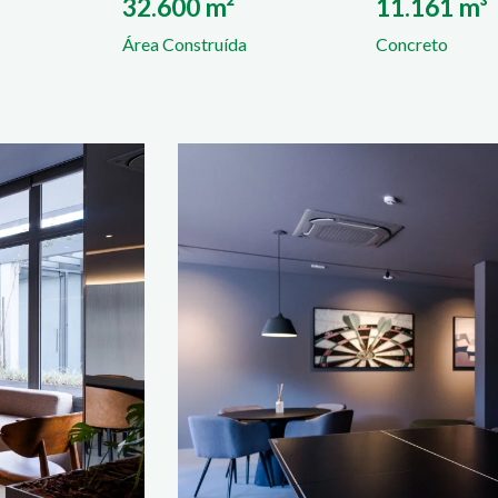
32.600 m²
11.161 m³
Área Construída
Concreto