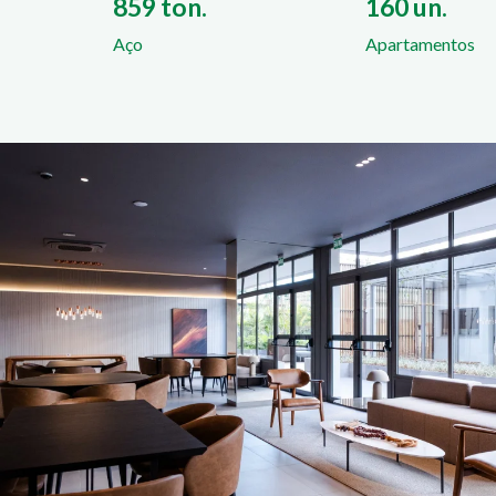
859 ton.
160 un.
Aço
Apartamentos