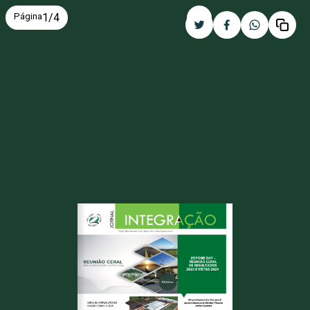
Página
1
/
4