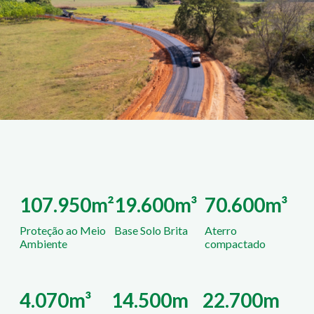
107.950m²
19.600m³
70.600m³
Proteção ao Meio
Base Solo Brita
Aterro
Ambiente
compactado
4.070m³
14.500m
22.700m