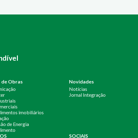
ndível
o de Obras
Novidades
nicação
Notícias
ter
Jornal Integração
ustriais
merciais
mentos imobiliários
ação
ão de Energia
imento
OS
SOCIAIS