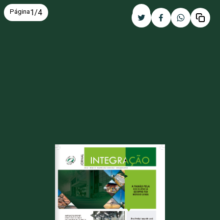
Página
1
/
4