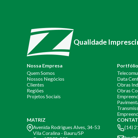
Qualidade Impresci
Nossa Empresa
Portfóli
Quem Somos
Telecomu
Nossos Negócios
Data Cen
Clientes
Obras Ind
Regiões
Obras Co
Projetos Sociais
Empreendi
Paviment
Transmiss
Empreend
MATRIZ
CONTAT
Avenida Rodrigues Alves, 34-53
(14) 
Vila Coralina - Bauru/SP
bru@z