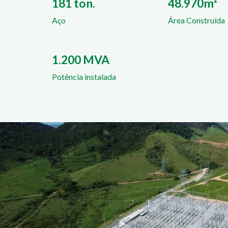
181 ton.
48.970m²
Aço
Área Construída
1.200 MVA
Potência instalada