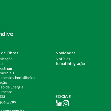
ndível
o de Obras
Novidades
nicação
Notícias
ter
Jornal Integração
ustriais
merciais
mentos imobiliários
ação
ão de Energia
imento
OS
SOCIAIS
2106-5799
opone.com.br