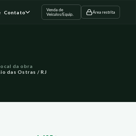
Venda de
e
Contato
Área restrita
Veículos/Equip.
Local da obra
io das Ostras / RJ