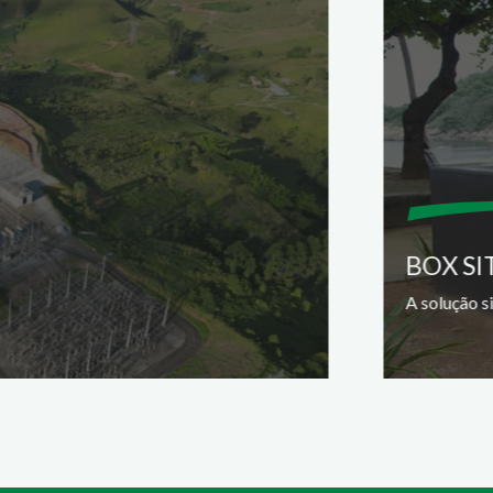
BOX SI
A solução s