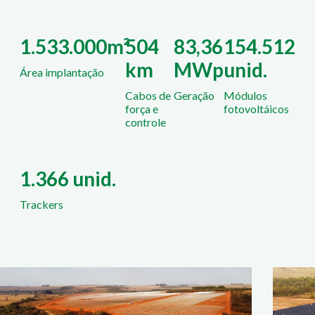
1.533.000m²
504
83,36
154.512
km
MWp
unid.
Área implantação
Cabos de
Geração
Módulos
força e
fotovoltáicos
controle
1.366 unid.
Trackers