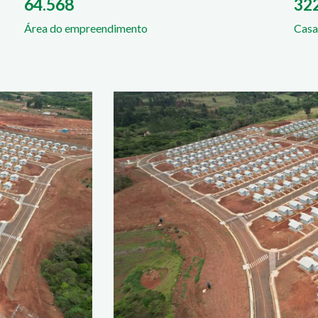
64.568
32
Área do empreendimento
Casa