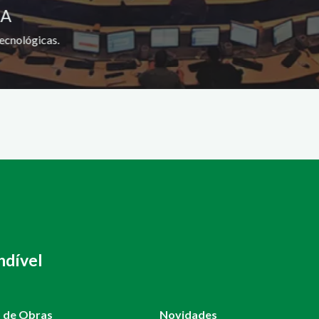
SA
ecnológicas.
ndível
o de Obras
Novidades