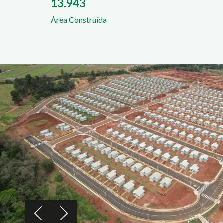
13.943
Área Construída