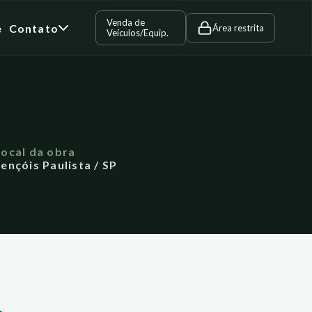
Venda de
e
Contato
Área restrita
Veículos/Equip.
Local da obra
ençóis Paulista / SP