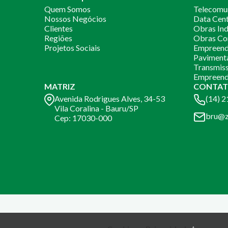
Quem Somos
Telecomu
Nossos Negócios
Data Cen
Clientes
Obras Ind
Regiões
Obras Co
Projetos Sociais
Empreendi
Paviment
Transmiss
Empreend
MATRIZ
CONTAT
Avenida Rodrigues Alves, 34-53
(14) 
Vila Coralina - Bauru/SP
bru@z
Cep: 17030-000