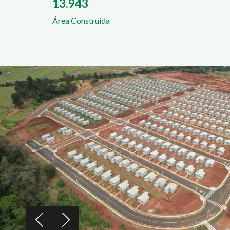
13.943
Área Construída