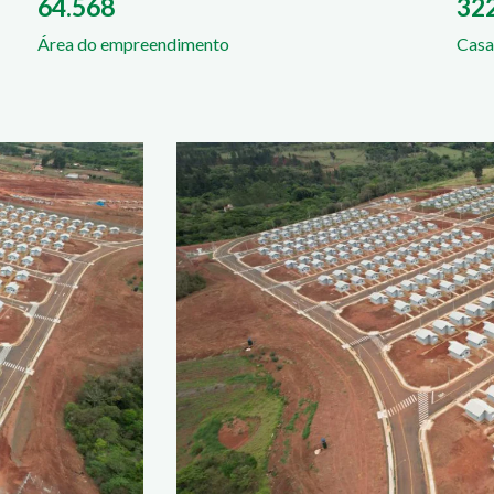
64.568
32
Área do empreendimento
Casa