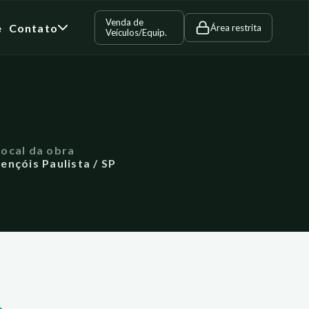
Venda de
e
Contato
Área restrita
Veículos/Equip.
Local da obra
ençóis Paulista / SP