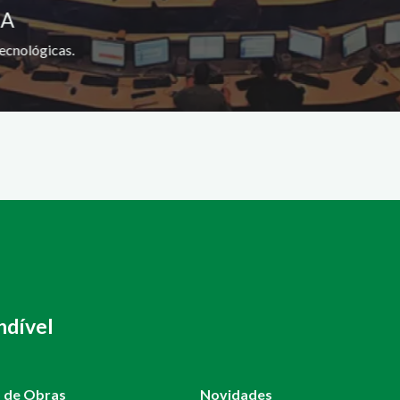
SA
ecnológicas.
ndível
o de Obras
Novidades