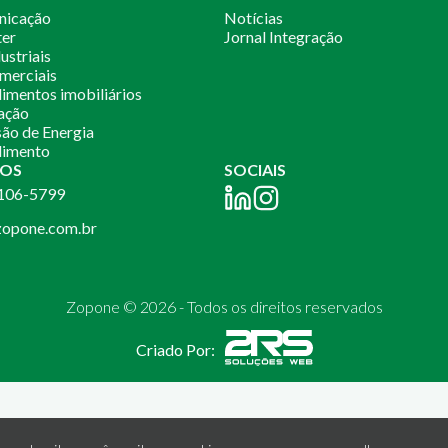
nicação
Notícias
ter
Jornal Integração
ustriais
merciais
mentos imobiliários
ação
ão de Energia
imento
OS
SOCIAIS
2106-5799
opone.com.br
Zopone © 2026 - Todos os direitos reservados
Criado Por: