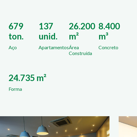
679
137
26.200
8.400
ton.
unid.
m²
m³
Aço
Apartamentos
Área
Concreto
Construída
24.735 m²
Forma