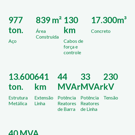
977
839 m²
130
17.300m³
ton.
km
Área
Concreto
Construída
Aço
Cabos de
força e
controle
13.600
641
44
33
230
ton.
km
MVAr
MVAr
kV
Estrutura
Extensão
Potência
Potência
Tensão
Metálica
Linha
Reatores
Reatores
de Barra
de Linha
40 MVA