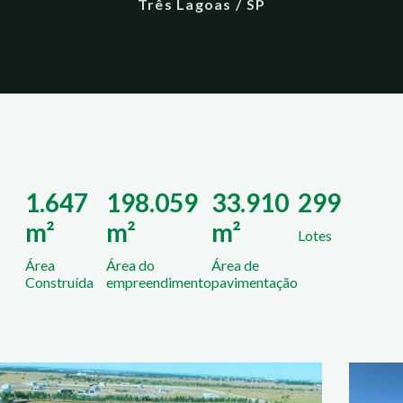
Três Lagoas / SP
1.647
198.059
33.910
299
m²
m²
m²
Lotes
Área
Área do
Área de
Construída
empreendimento
pavimentação