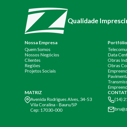
Qualidade Impresci
Nossa Empresa
Portfóli
Quem Somos
Telecomu
Nossos Negócios
Data Cen
Clientes
Obras Ind
Regiões
Obras Co
Projetos Sociais
Empreendi
Paviment
Transmiss
Empreend
MATRIZ
CONTAT
Avenida Rodrigues Alves, 34-53
(14) 
Vila Coralina - Bauru/SP
bru@z
Cep: 17030-000