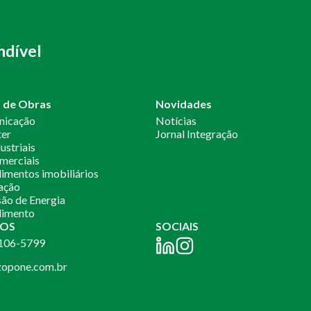
ndível
o de Obras
Novidades
nicação
Notícias
ter
Jornal Integração
ustriais
merciais
mentos imobiliários
ação
ão de Energia
imento
OS
SOCIAIS
2106-5799
opone.com.br