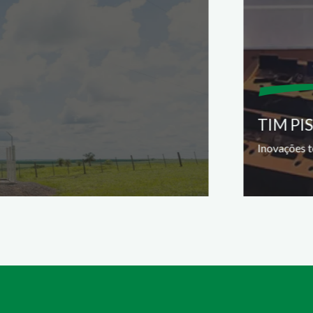
TIM PI
Inovações t