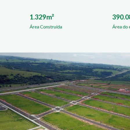
1.329m²
390.
Área Construída
Área do