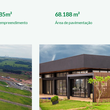
085m²
68.188 m²
 empreendimento
Área de pavimentação