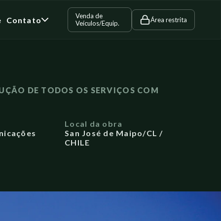
Venda de
e
Contato
Área restrita
Veículos/Equip.
CUÇÃO DE TODOS OS SERVIÇOS COM
a
Local da obra
nicações
San José de Maipo/CL /
CHILE