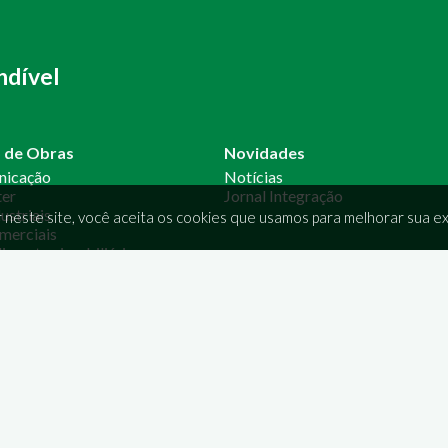
ndível
o de Obras
Novidades
nicação
Notícias
ter
Jornal Integração
ustriais
 neste site, você aceita os cookies que usamos para melhorar sua ex
merciais
mentos imobiliários
ação
ão de Energia
imento
OS
SOCIAIS
2106-5799
opone.com.br