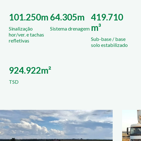
101.250m
64.305m
419.710
m³
Sinalização
Sistema drenagem
hor/ver. e tachas
Sub-base / base
refletivas
solo estabilizado
924.922m²
TSD