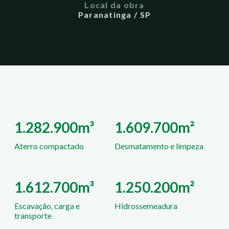
Local da obra
Paranatinga / SP
1.282.900m³
1.609.700m²
Aterro compactado
Desmatamento e limpeza
1.612.700m³
1.250.200m²
Escavação, carga e
Hidrossemeadura
transporte