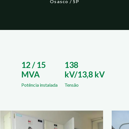
Osasco / SP
12 / 15
138
MVA
kV/13,8 kV
Potência instalada
Tensão