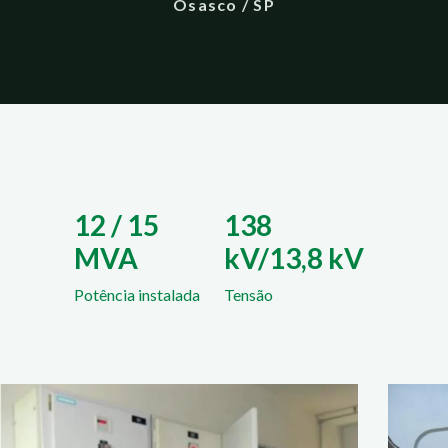
Osasco / SP
12 / 15
138
MVA
kV/13,8 kV
Potência instalada
Tensão