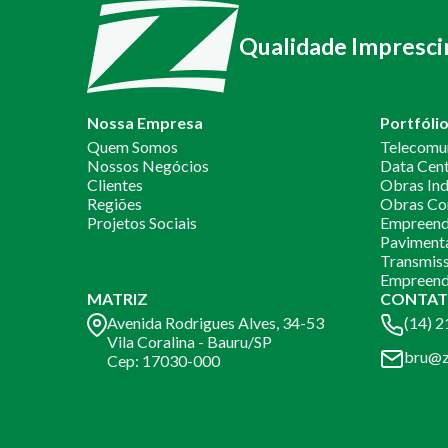
Qualidade Impresci
Nossa Empresa
Portfóli
Quem Somos
Telecomu
Nossos Negócios
Data Cen
Clientes
Obras Ind
Regiões
Obras Co
Projetos Sociais
Empreendi
Paviment
Transmiss
Empreend
MATRIZ
CONTAT
Avenida Rodrigues Alves, 34-53
(14) 
Vila Coralina - Bauru/SP
bru@z
Cep: 17030-000