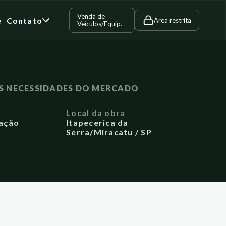
Venda de
e
Contato
Área restrita
Veículos/Equip.
S NECESSIDADES DO MERCADO
a
Local da obra
ação
Itapecerica da
Serra/Miracatu / SP