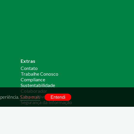
Extras
Contato
Trabalhe Conosco
Compliance
Sustentabilidade
Colaborador
Corporativo
periência.
Saiba mais
Entendi
Segurança da Informação
ÁREA RESTRITA
Colaborador