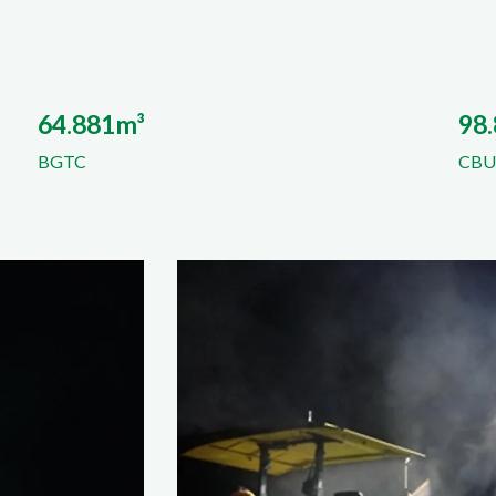
64.881m³
98.
BGTC
CBUQ