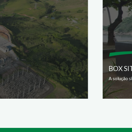
BOX SI
A solução s