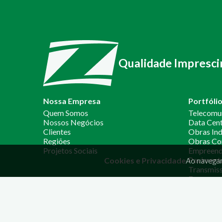
Qualidade Impresci
Nossa Empresa
Portfóli
Quem Somos
Telecomu
Nossos Negócios
Data Cen
Clientes
Obras Ind
Regiões
Obras Co
Projetos Sociais
Empreendi
Paviment
Cookies e Privacidade
Ao navegar
Transmiss
Empreend
MATRIZ
CONTAT
Avenida Rodrigues Alves, 34-53
(14) 
Vila Coralina - Bauru/SP
bru@z
Cep: 17030-000