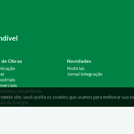
ndível
o de Obras
Novidades
nicação
Notícias
ter
Jornal Integração
ustriais
merciais
mentos imobiliários
ação
 neste site, você aceita os cookies que usamos para melhorar sua ex
ão de Energia
imento
OS
SOCIAIS
2106-5799
opone.com.br