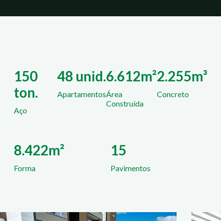
150
48 unid.
6.612m²
2.255m³
ton.
Apartamentos
Área
Concreto
Construída
Aço
8.422m²
15
Forma
Pavimentos